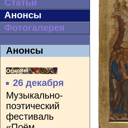
Статьи
Анонсы
Фотогалерея
Анонсы
26 декабря
Музыкально-
поэтический
фестиваль
«Поём