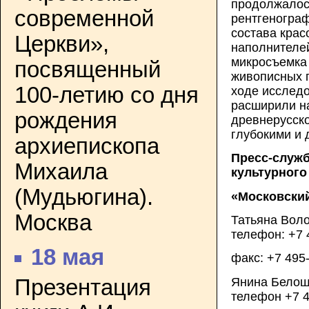
продолжалос
современной
рентгенограф
состава крас
Церкви»,
наполнителей
микросъемка
посвященный
живописных 
100-летию со дня
ходе исследо
расширили н
рождения
древнерусско
глубокими и 
архиепископа
Пресс-служб
Михаила
культурного
(Мудьюгина).
«Московски
Москва
Татьяна Воло
телефон: +7 
18 мая
факс: +7 495
Янина Бело
Презентация
телефон +7 4