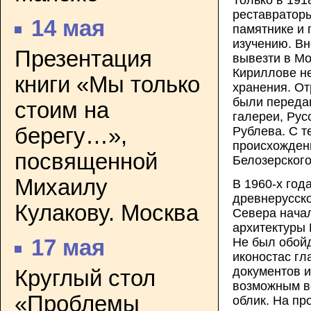
реставратор
14 мая
памятнике и 
изучению. В
Презентация
вывезти в Мо
Кириллове н
книги «Мы только
хранения. О
были переда
стоим на
галереи, Рус
берегу…»,
Рублева. С т
происхождени
посвященной
Белозерского
Михаилу
В 1960-х год
древнерусско
Кулакову. Москва
Севера начал
архитектуры 
Не был обой
17 мая
иконостас гл
документов и
Круглый стол
возможным в
«Проблемы
облик. На пр