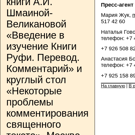
книги А.И.
Пресс-агент
Шмаиной-
Мария Жук,
517 42 60
Великановой
Наталья Гово
«Введение в
телефон: +7 
изучение Книги
+7 926 508 8
Руфи. Перевод.
Анастасия Бо
телефон: +7 
Комментарий» и
+7 925 158 8
круглый стол
На главную
|
В 
«Некоторые
проблемы
комментирования
священного