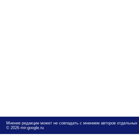
Мнение редакции может не совпадать с мнением авторов отдельных
© 2026 mir-google.ru