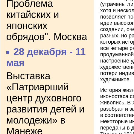
Проблема
(утрачены ли
хотя и неско
китайских и
позволяет по
идеи высоког
японских
создании, оч
обрядов". Москва
разных, но р
которых исто
все четыре р
28 декабря - 11
продуманной
мая
настроение 
художественн
потери индив
Выставка
художников.
«Патриарший
История жизн
центр духовного
иконостаса с
живопись. В 
развития детей и
разобран и з
в соответств
молодежи» в
Некоторые и
переданы в д
Манеже
Только в 191