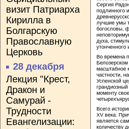
Сергия Радон
визит Патриарха
подлинного и
древнерусско
Кирилла в
лучшие умы 
Болгарскую
богословы, 
неповториму
Православную
духа, стиму
утонченного 
Церковь
Во времена п
Белозерском
28 декабря
масштабное к
частности, н
Лекция "Крест,
Успенской це
грандиозный
Дракон и
моменту сво
Самурай -
четырехъяру
Трудности
Всего истори
XV века. При
Евангелизации:
является са
количеству 