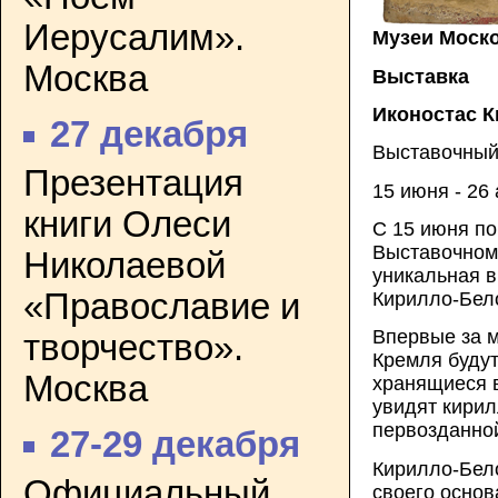
Иерусалим».
Музеи Моск
Москва
Выставка
Иконостас 
27 декабря
Выставочный
Презентация
15 июня - 26
книги Олеси
С 15 июня по
Выставочном
Николаевой
уникальная в
«Православие и
Кирилло-Бело
Впервые за м
творчество».
Кремля будут
Москва
хранящиеся в
увидят кирил
первозданной
27-29 декабря
Кирилло-Бел
Официальный
своего основ