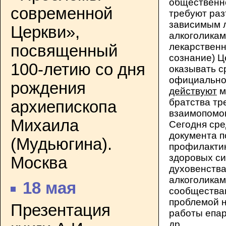
общественно
современной
требуют ра
зависимым л
Церкви»,
алкоголикам
лекарствен
посвященный
сознание) Ц
100-летию со дня
оказывать с
официальног
рождения
действуют
м
братства тр
архиепископа
взаимопомо
Михаила
Сегодня сре
документа п
(Мудьюгина).
профилактик
здоровых с
Москва
духовенства
алкоголикам
18 мая
сообщества
проблемой н
Презентация
работы епар
др.