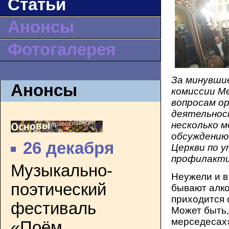
Статьи
Анонсы
Фотогалерея
За минувши
Анонсы
комиссии М
вопросам ор
деятельнос
несколько 
обсуждению
26 декабря
Церкви по 
профилакти
Музыкально-
Неужели и в
поэтический
бывают алк
приходится 
фестиваль
Может быть,
мерседесах»
«Поём