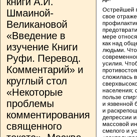
книги А.И.
Острейшей п
Шмаиной-
свое отраже
Великановой
профилактик
предотврати
«Введение в
мере относя
как над общ
изучение Книги
людьми. Что
Руфи. Перевод.
современном
усилия. Что
Комментарий» и
противостоя
сложилась в
круглый стол
сверхвысоко
«Некоторые
населения; 
пользе спир
проблемы
и язвенной 
и раскрепощ
комментирования
депрессии и 
священного
массовой и
смелого и у