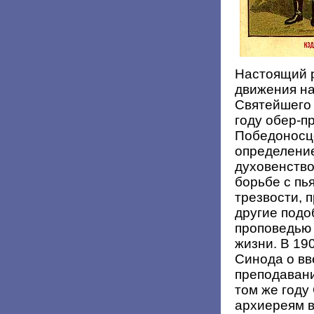
Настоящий р
движения на
Святейшего 
году обер-п
Победоносце
определени
духовенство
борьбе с пь
трезвости, 
другие подо
проповедью 
жизни. В 19
Синода о вв
преподавани
том же году
архиереям в