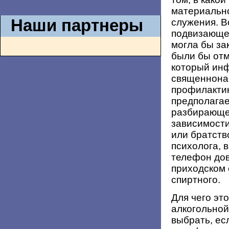
материально
Наши партнеры
служения. В
подвизающег
могла бы за
были бы отм
который ин
священнонач
профилактик
предполагае
разбирающег
зависимости
или братств
психолога, 
телефон дов
приходском 
спиртного.
Для чего эт
алкогольно
выбрать, ес