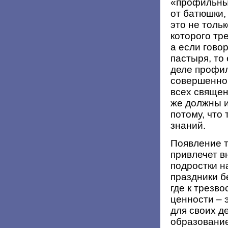
«профильны
от батюшки,
это не тольк
которого тр
а если гово
пастыря, то
деле профил
совершенно 
всех священ
же должны и
потому, что
знаний.
Появление 
привлечет в
подростки н
праздники б
где к трезво
ценности – 
для своих д
образование