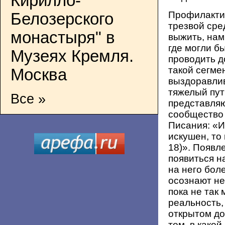
Кирилло-
Профилактик
Белозерского
трезвой сре
монастыря" в
выжить, нам
где могли б
Музеях Кремля.
проводить д
такой сегмен
Москва
выздоравли
тяжелый пут
Все »
представляю
сообщество 
Писания: «И
искушен, то
18)». Появл
появиться н
на него бол
осознают не
пока не так 
реальность
открытом до
том, в како