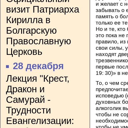
и желает с 
визит Патриарха
забывать о 
память о бо
Кирилла в
только ее т
Болгарскую
Но и те, кто
это пока не 
Православную
правило, из 
свои силы, 
Церковь
находят две
трезвеннико
28 декабря
первые посл
19: 30)» в н
Лекция "Крест,
То, о чем с
Дракон и
предпочитае
исповедью (
Самурай -
духовных б
Трудности
алкоголик в
чтобы не со
Евангелизации:
необходимос
чтобы не ум