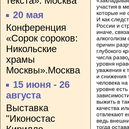
текста». Москва
«закладывае
участия в м
20 мая
которые не 
И как следс
Конференция
России и ст
иначе, связ
«Сорок сороков:
алкоголизм 
причин разр
Никольские
глубокого к
храмы
числа разво
уровня нрав
Москвы».Москва
уважения к 
и снижения 
15 июня - 26
человека на
уровне есть
августа
зависимости
выжить в та
Выставка
качества ил
отвлекают е
"Иконостас
ведь внешни
тогда остав