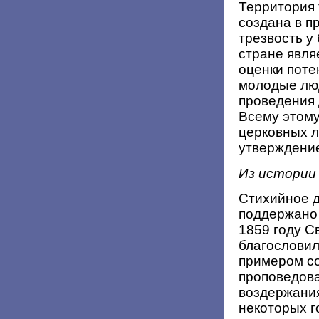
Территория 
создана в п
трезвость у
стране явля
оценки поте
молодые люд
проведения 
Всему этому
церковных 
утверждение
Из истории
Стихийное д
поддержано
1859 году С
благословил
примером с
проповедова
воздержания
некоторых г