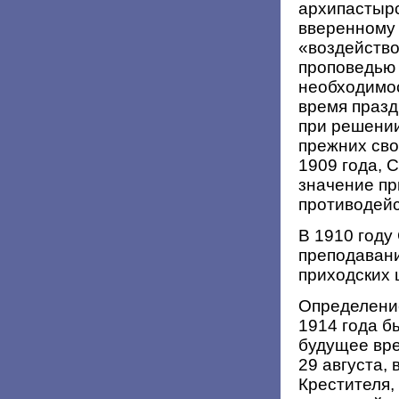
архипастырс
вверенному 
«воздейство
проповедью 
необходимос
время празд
при решении
прежних сво
1909 года, 
значение пр
противодейс
В 1910 году
преподавани
приходских 
Определени
1914 года б
будущее вре
29 августа,
Крестителя,