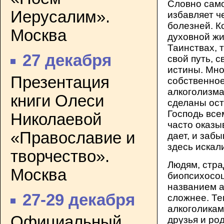
Словно само
Иерусалим».
избавляет ч
болезней. К
Москва
духовной жи
Таинствах, т
27 декабря
свой путь, 
истины. Мно
Презентация
собственно
алкоголизма,
книги Олеси
сделаны ос
Господь все
Николаевой
часто оказы
«Православие и
дает, и заб
здесь искал
творчество».
Людям, стр
Москва
биопсихосо
названием а
27-29 декабря
сложнее. Тем
алкоголикам
Официальный
друзья и ро