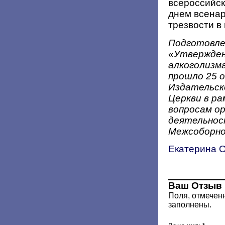
всероссийск
днем всенар
трезвости в
Подготовле
«Утвержден
алкоголизм
прошло 25 о
Издательск
Церкви в р
вопросам ор
деятельнос
Межсоборно
Екатерина 
Ваш Отзыв
Поля, отмечен
заполнены.