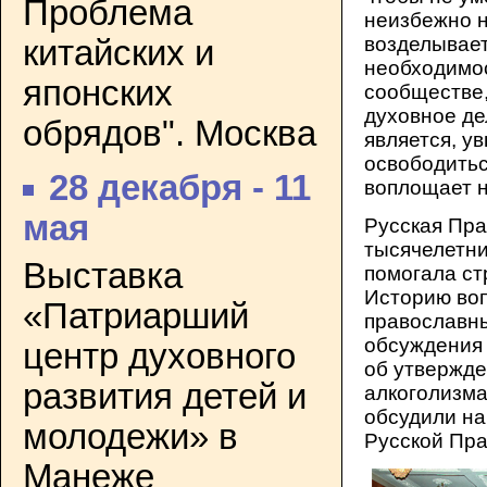
Проблема
неизбежно н
возделывает
китайских и
необходимос
японских
сообществе,
духовное де
обрядов". Москва
является, у
освободитьс
28 декабря - 11
воплощает н
мая
Русская Пра
тысячелетни
Выставка
помогала ст
Историю воп
«Патриарший
православны
обсуждения 
центр духовного
об утвержде
развития детей и
алкоголизма
обсудили на
молодежи» в
Русской Пра
Манеже