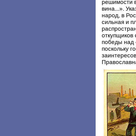
решимости в
вина...». У
народ, в Ро
сильная и п
распростран
откупщиков 
победы над
поскольку г
заинтересов
Православн