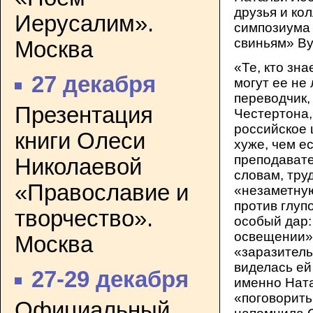
друзья и ко
Иерусалим».
симпозиума 
свиньям» Ву
Москва
«Те, кто зн
27 декабря
могут ее не
переводчик,
Презентация
Честертона,
российское 
книги Олеси
хуже, чем е
преподавате
Николаевой
словам, тру
«Православие и
«незаметну
против глуп
творчество».
особый дар:
освещении»
Москва
«заразитель
виделась ей
27-29 декабря
именно Нат
«поговорить
Официальный