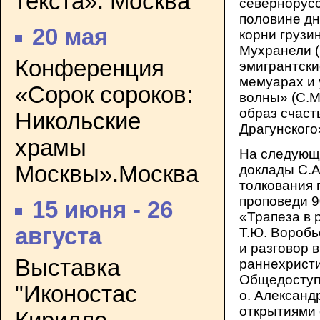
текста». Москва
севернорусс
половине д
20 мая
корни грузин
Мухранели (
Конференция
эмигрантски
мемуарах и 
«Сорок сороков:
волны» (С.М
образ счаст
Никольские
Драгунского
храмы
На следующи
Москвы».Москва
доклады С.А
толкования 
проповеди 9
15 июня - 26
«Трапеза в 
августа
Т.Ю. Воробь
и разговор 
Выставка
раннехрист
Общедоступн
"Иконостас
о. Александ
открытиями 