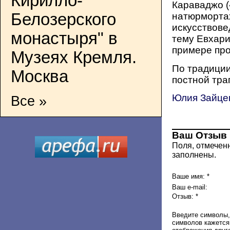
Кирилло-
Караваджо (
Белозерского
натюрмортах
искусствове
монастыря" в
тему Евхари
примере про
Музеях Кремля.
По традиции
Москва
постной тра
Юлия Зайце
Все »
Ваш Отзыв
Поля, отмечен
заполнены.
Ваше имя: *
Ваш e-mail:
Отзыв: *
Введите символы,
символов кажется 