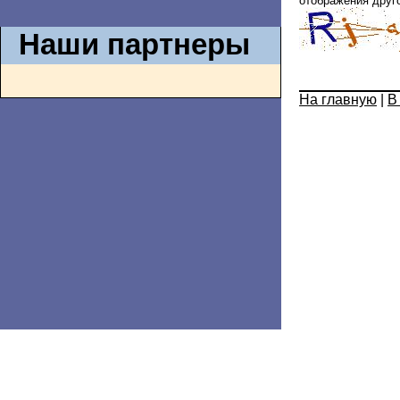
отображения друго
Наши партнеры
На главную
|
В