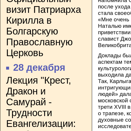
напомнила С
после ухода
визит Патриарха
стала своео
Кирилла в
«Мне очень 
Наталью име
Болгарскую
приветствии
славист Джо
Православную
Великобрита
Церковь
Доклады бы
аспектам те
28 декабря
культуролог
выходила да
Лекция "Крест,
Так, Карлыг
интригующи
Дракон и
людей» дала
Самурай -
московской 
трети XVIII 
Трудности
о трапезе, 
духовные с
Евангелизации:
исследовате