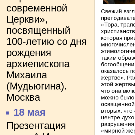
современной
Свежий взгл
Церкви»,
преподавате
«Тора, трап
посвященный
христианств
которая при
100-летию со дня
многочислен
рождения
этимологиче
таким образ
архиепископа
богообщения
оказалось п
Михаила
жертве». Ра
(Мудьюгина).
этой жертвы
что она вкл
Москва
можно было 
освященной 
18 мая
вторых, что
центре духо
Презентация
разрушения 
«мирной жер