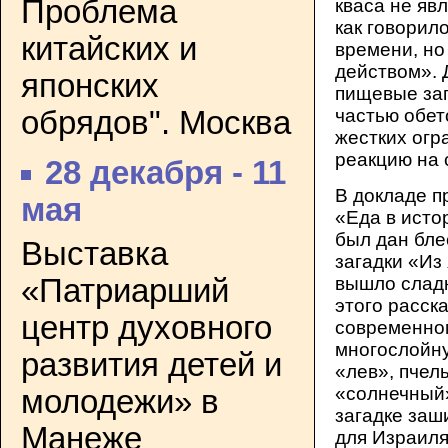
Проблема
кваса не яв
как говорил
китайских и
времени, но
действом». 
японских
пищевые зап
обрядов". Москва
частью обет
жестких огр
реакцию на 
28 декабря - 11
В докладе 
мая
«Еда в исто
был дан бле
Выставка
загадки «Из
вышло сладк
«Патриарший
этого расска
центр духовного
современном
многослойну
развития детей и
«лев», пчел
«солнечный»
молодежи» в
загадке заш
Манеже
для Израиля