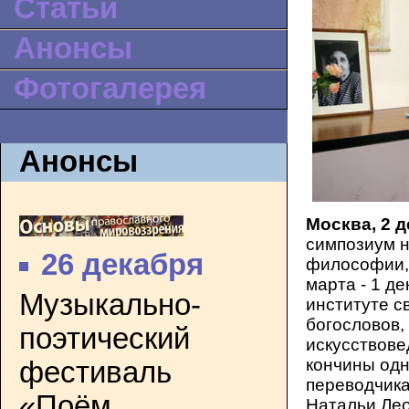
Статьи
Анонсы
Фотогалерея
Анонсы
Москва, 2 д
симпозиум н
26 декабря
философии, 
марта - 1 д
Музыкально-
институте с
богословов,
поэтический
искусствове
кончины одн
фестиваль
переводчика
«Поём
Натальи Лео