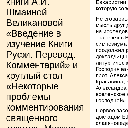
книги А.И.
Евхаристии
которую сов
Шмаиной-
Не сговарив
Великановой
мысль друг 
на исследов
«Введение в
трапезе» в 
изучение Книги
симпозиума
продолжил 
Руфи. Перевод.
докладчицы 
литургическ
Комментарий» и
Господня ка
круглый стол
прот. Алекс
Красавина, 
«Некоторые
Александра
вселенское 
проблемы
Господней».
комментирования
Первое зас
священного
докладом Е.
славяноведе