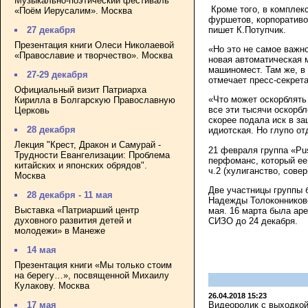
Музыкально-поэтический фестиваль
Кроме того, в комплек
«Поём Иерусалим». Москва
фуршетов, корпоративо
пишет К.Потупчик.
27 декабря
Презентация книги Олеси Николаевой
«Но это не самое важн
«Православие и творчество». Москва
новая автоматическая м
машиномест. Там же, в
27-29 декабря
отмечает пресс-секрет
Официальный визит Патриарха
«Что может оскорблять
Кирилла в Болгарскую Православную
все эти тысячи оскорбл
Церковь
скорее подала иск в за
28 декабря
идиотская. Но глупо от
Лекция "Крест, Дракон и Самурай -
21 февраля группа «Pu
Трудности Евангелизации: Проблема
перфоманс, который ее
китайских и японских обрядов".
ч.2 (хулиганство, сове
Москва
Две участницы группы 
28 декабря - 11 мая
Надежды Толоконниково
Выставка «Патриарший центр
мая. 16 марта была аре
духовного развития детей и
СИЗО до 24 декабря.
молодежи» в Манеже
14 мая
Презентация книги «Мы только стоим
на берегу…», посвященной Михаилу
Кулакову. Москва
26.04.2018 15:23
Видеоролик с выходкой
17 мая