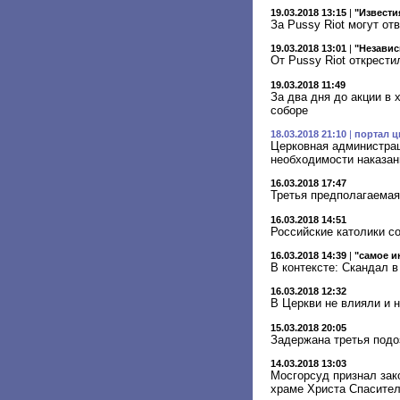
19.03.2018 13:15
|
"Извести
За Pussy Riot могут от
19.03.2018 13:01
|
"Независ
От Pussy Riot открести
19.03.2018 11:49
За два дня до акции в 
соборе
18.03.2018 21:10
|
портал ц
Церковная администра
необходимости наказан
16.03.2018 17:47
Третья предполагаемая 
16.03.2018 14:51
Российские католики с
16.03.2018 14:39
|
"самое и
В контексте: Скандал в
16.03.2018 12:32
В Церкви не влияли и н
15.03.2018 20:05
Задержана третья подо
14.03.2018 13:03
Мосгорсуд признал зак
храме Христа Спасите