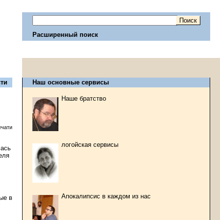
Расширенный поиск
26.04.2018 22:34
ти
Наш основные сервисы
Наше братство
ечати
логойская сервисы
лась
еля
Апокалипсис в каждом из нас
ые в