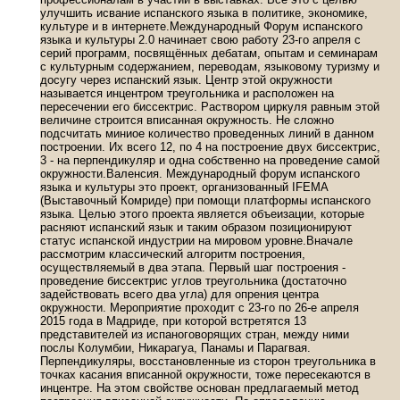
улучшить исвание испанского языка в политике, экономике,
культуре и в интернете.Международный Форум испанского
языка и культуры 2.0 начинает свою работу 23-го апреля с
серий программ, посвящённых дебатам, опытам и семинарам
с культурным содержанием, переводам, языковому туризму и
досугу через испанский язык. Центр этой окружности
называется инцентром треугольника и расположен на
пересечении его биссектрис. Раствором циркуля равным этой
величине строится вписанная окружность. Не сложно
подсчитать миниое количество проведенных линий в данном
построении. Их всего 12, по 4 на построение двух биссектрис,
3 - на перпендикуляр и одна собственно на проведение самой
окружности.Валенсия. Международный форум испанского
языка и культуры это проект, организованный IFEMA
(Выставочный Комриде) при помощи платформы испанского
языка. Целью этого проекта является объеизации, которые
расняют испанский язык и таким образом позиционируют
статус испанской индустрии на мировом уровне.Вначале
рассмотрим классический алгоритм построения,
осуществляемый в два этапа. Первый шаг построения -
проведение биссектрис углов треугольника (достаточно
задействовать всего два угла) для опрения центра
окружности. Мероприятие проходит с 23-го по 26-е апреля
2015 года в Мадриде, при которой встретятся 13
представителей из испаноговорящих стран, между ними
послы Колумбии, Никарагуа, Панамы и Парагвая.
Перпендикуляры, восстановленные из сторон треугольника в
точках касания вписанной окружности, тоже пересекаются в
инцентре. На этом свойстве основан предлагаемый метод