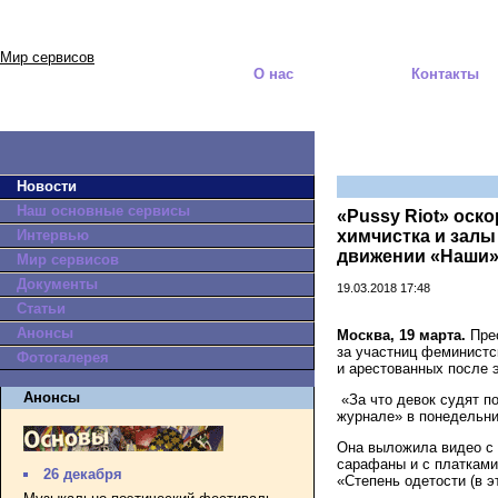
Мир сервисов
О нас
Контакты
Новости
Наш основные сервисы
«Pussy Riot» оск
Интервью
химчистка и залы
движении «Наши
Мир сервисов
Документы
19.03.2018 17:48
Статьи
Анонсы
Москва, 19 марта.
Пре
за участниц феминистс
Фотогалерея
и арестованных после 
Анонсы
«За что девок судят по
журнале» в понедельни
Она выложила видео с 
сарафаны и с платками 
26 декабря
«Степень одетости (в э