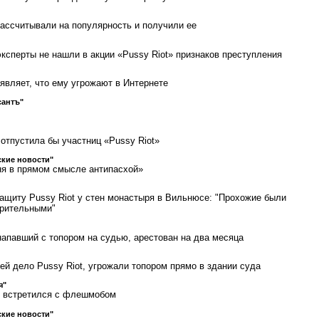
рассчитывали на популярность и получили ее
эксперты не нашли в акции «Pussy Riot» признаков преступления
аявляет, что ему угрожают в Интернете
сантъ"
 отпустила бы участниц «Pussy Riot»
кие новости"
ня в прямом смысле антипасхой»
защиту Pussy Riot у стен монастыря в Вильнюсе: "Прохожие были
зрительными"
напавший с топором на судью, арестован на два месяца
й дело Pussy Riot, угрожали топором прямо в здании суда
я"
 встретился с флешмобом
кие новости"