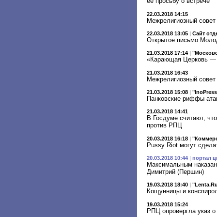
ее просьбу о встрече
22.03.2018 14:15
Межрелигиозный совет 
22.03.2018 13:05
|
Сайт отд
Открытое письмо Молод
21.03.2018 17:14
|
"Московс
«Карающая Церковь — 
21.03.2018 16:43
Межрелигиозный совет 
21.03.2018 15:08
|
"InoPres
Панковские риффы атак
21.03.2018 14:41
В Госдуме считают, чт
против РПЦ
20.03.2018 16:18
|
"Коммер
Pussy Riot могут сдела
20.03.2018 10:44
|
портал ц
Максимальным наказани
Димитрий (Першин)
19.03.2018 18:40
|
"Lenta.R
Кощунницы и конспиро
19.03.2018 15:24
РПЦ опровергла указ о 