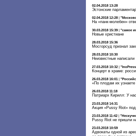
02.04.2018 13:28
Эстонские парламентар
02.04.2018 12:28
|
"Московс
На «панк-молебен» отв
30.03.2018 15:39
|
"самое и
Новые христиане
28.03.2018 15:36
Мосгорсуд признал зак
28.03.2018 10:30
Неизвестные написали 
27.03.2018 10:32
|
"InoPress
Концерт в храме: росс
26.03.2018 16:01
|
"Российс
«По плодам их узнаете
26.03.2018 11:18
Патриарх Кирилл: У на
23.03.2018 14:31
Акция «Pussy Riot» по
23.03.2018 11:42
|
"Нескучн
Pussy Riot не пришли 
23.03.2018 10:59
Адвокаты одной из аре