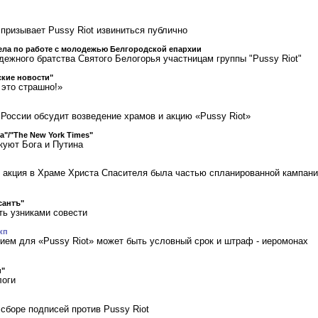
призывает Pussy Riot извиниться публично
ела по работе с молодежью Белгородской епархии
ежного братства Святого Белогорья участницам группы "Pussy Riot"
кие новости"
это страшно!»
России обсудит возведение храмов и акцию «Pussy Riot»
sa"/"The New York Times"
уют Бога и Путина
о акция в Храме Христа Спасителя была частью спланированной кампан
сантъ"
ть узниками совести
кп
ем для «Pussy Riot» может быть условный срок и штраф - иеромонах
u"
логи
сборе подписей против Pussy Riot