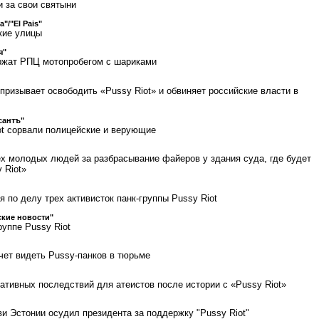
 за свои святыни
a"/"El Pais"
кие улицы
я"
ржат РПЦ мотопробегом с шариками
» призывает освободить «Pussy Riot» и обвиняет российские власти в
сантъ"
ot сорвали полицейские и верующие
х молодых людей за разбрасывание файеров у здания суда, где будет
 Riot»
 по делу трех активисток панк-группы Pussy Riot
кие новости"
руппе Pussy Riot
чет видеть Pussy-панков в тюрьме
ативных последствий для атеистов после истории с «Pussy Riot»
и Эстонии осудил президента за поддержку "Pussy Riot"