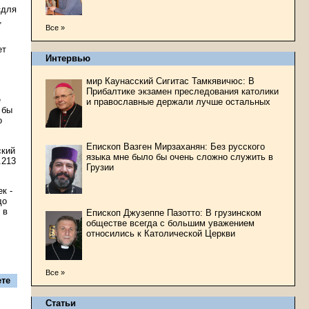
«для
,
Все »
ет
Интервью
мир Каунасский Сигитас Тамкявичюс: В
Прибалтике экзамен преследования католики
е
и православные держали лучше остальных
 бы
о
Епископ Вазген Мирзаханян: Без русского
ский
языка мне было бы очень сложно служить в
.213
Грузии
к -
до
 в
Епископ Джузеппе Пазотто: В грузинском
обществе всегда с большим уважением
относились к Католической Церкви
Все »
те
Статьи