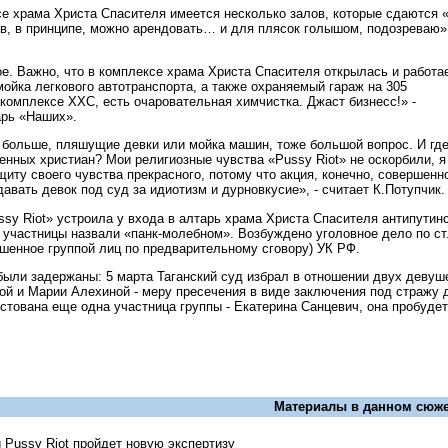
се храма Христа Спасителя имеется несколько залов, которые сдаются 
в, в принципе, можно арендовать… и для плясок голышом, подозреваю»
ое. Важно, что в комплексе храма Христа Спасителя открылась и работа
ойка легкового автотранспорта, а также охраняемый гараж на 305
 комплексе ХХС, есть очаровательная химчистка. Джаст бизнесс!» -
арь «Наших».
 больше, пляшущие девки или мойка машин, тоже большой вопрос. И гд
енных христиан? Мои религиозные чувства «Pussy Riot» не оскорбили, я
щиту своего чувства прекрасного, потому что акция, конечно, совершенн
давать девок под суд за идиотизм и дурновкусие», - считает К.Потупчик.
ssy Riot» устроила у входа в алтарь храма Христа Спасителя антипутин
 участницы назвали «панк-молебном». Возбуждено уголовное дело по ст
ршенное группой лиц по предварительному сговору) УК РФ.
были задержаны: 5 марта Таганский суд избрал в отношении двух девуше
й и Марии Алехиной - меру пресечения в виде заключения под стражу 
стована еще одна участница группы - Екатерина Санцевич, она пробудет
Материалы в данном сюже
 Pussy Riot пройдет новую экспертизу