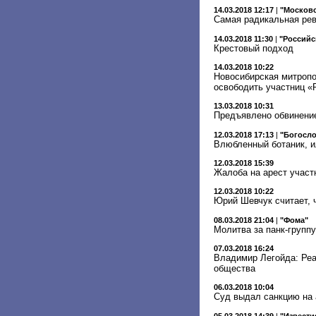
14.03.2018 12:17
|
"Московс
Самая радикальная ре
14.03.2018 11:30
|
"Российс
Крестовый подход
14.03.2018 10:22
Новосибирская митропо
освободить участниц «
13.03.2018 10:31
Предъявлено обвинение
12.03.2018 17:13
|
"Богосло
Влюбленный ботаник, и
12.03.2018 15:39
Жалоба на арест участн
12.03.2018 10:22
Юрий Шевчук считает, ч
08.03.2018 21:04
|
"Фома"
Молитва за панк-группу
07.03.2018 16:24
Владимир Легойда: Реа
общества
06.03.2018 10:04
Суд выдал санкцию на а
05.03.2018 14:39
|
"Извести