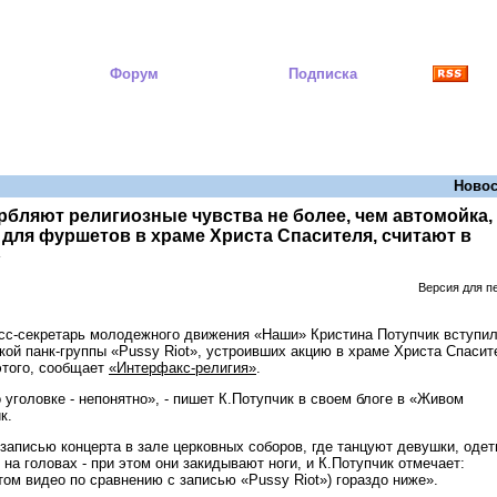
Форум
Подписка
Новос
орбляют религиозные чувства не более, чем автомойка,
 для фуршетов в храме Христа Спасителя, считают в
»
Версия для п
сс-секретарь молодежного движения «Наши» Кристина Потупчик вступи
кой панк-группы «Pussy Riot», устроивших акцию в храме Христа Спасит
этого, сообщает
«Интерфакс-религия»
.
 уголовке - непонятно», - пишет К.Потупчик в своем блоге в «Живом
к.
записью концерта в зале церковных соборов, где танцуют девушки, одет
на головах - при этом они закидывают ноги, и К.Потупчик отмечает:
том видео по сравнению с записью «Pussy Riot») гораздо ниже».