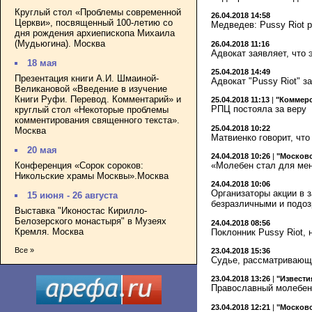
Круглый стол «Проблемы современной
26.04.2018 14:58
Церкви», посвященный 100-летию со
Медведев: Pussy Riot 
дня рождения архиепископа Михаила
(Мудьюгина). Москва
26.04.2018 11:16
Адвокат заявляет, что 
18 мая
25.04.2018 14:49
Презентация книги А.И. Шмаиной-
Адвокат "Pussy Riot" з
Великановой «Введение в изучение
Книги Руфи. Перевод. Комментарий» и
25.04.2018 11:13
|
"Коммер
РПЦ постояла за веру
круглый стол «Некоторые проблемы
комментирования священного текста».
25.04.2018 10:22
Москва
Матвиенко говорит, что
20 мая
24.04.2018 10:26
|
"Московс
Конференция «Сорок сороков:
«Молебен стал для ме
Никольские храмы Москвы».Москва
24.04.2018 10:06
Организаторы акции в 
15 июня - 26 августа
безразличными и подо
Выставка "Иконостас Кирилло-
Белозерского монастыря" в Музеях
24.04.2018 08:56
Кремля. Москва
Поклонник Pussy Riot, 
Все »
23.04.2018 15:36
Судье, рассматривающе
23.04.2018 13:26
|
"Извести
Православный молебен
23.04.2018 12:21
|
"Московс