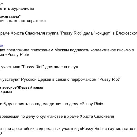
я"
ветить журналисты
имая газета"
лись даже арт-соратники
храме Христа Спасителя группа "Pussy Riot" дала "концерт" в Елоховско
кп
ция предложила прихожанам Москвы подписать коллективное письмо о
ия «Pussy Riot»
участница "Pussy Riot" доставлена в суд
очувствуют Русской Церкви в связи с перфомансом "Pussy Riot"
нтересное"/Первый канал
 храме
е будут влиять на ход следствия по делу «Pussy Riot»
зреваемая по делу о хулиганстве в храме Христа Спасителя
онным арест обеих задержанных участниц «Pussy Riot» за хулиганство в
ля