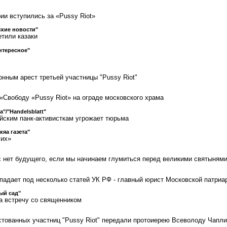
ии вступились за «Pussy Riot»
кие новости"
етили казаки
нтересное"
онным арест третьей участницы "Pussy Riot"
«Свободу «Pussy Riot» на ограде московского храма
a"/"Handelsblatt"
ийским панк-активисткам угрожает тюрьма
кяа газета"
 их»
с нет будущего, если мы начинаем глумиться перед великими святыням
дпадает под несколько статей УК РФ - главный юрист Московской патриа
ый сад"
на встречу со священником
стованных участниц "Pussy Riot" передали протоиерею Всеволоду Чапл