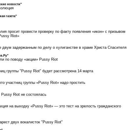
кие новости"
волюция
кая газета"
лия просит провести проверку по факту появления «икон» с призывом
Pussy Riot»
 двум задержанным по делу о хулиганстве в храме Христа Спасителя
в.Ру"
ли по поводу «акции» Pussy Riot
иц группы "Pussy Riot" будет рассмотрена 14 марта
то участниц группы «Pussy Riot» надо простить
 Pussy Riot не состоялась
кция на выходку «Pussy Riot» — это тест на зрелость гражданского
рест двух вокалисток "Pussy Riot"
я"