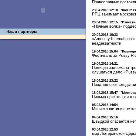
Православные постояли
23.04.2018 12:10
|
"InoPress
РПЦ занимает московс
20.04.2018 12:15
|
"Извести
«Ночные волки» подде
Наши партнеры
20.04.2018 10:33
«Amnesty International
неадекватности
19.04.2018 15:04
|
"Коммер
Фестиваль за Pussy Ri
19.04.2018 14:21
Полиция задержала тре
слушаться дело «Pussy
18.04.2018 23:22
Продлен срок следствия
18.04.2018 15:47
|
"Московс
Письмо прихожанки о г
05.04.2018 14:54
Министр юстиции не хо
04.04.2018 15:16
Швыдкой опасается нег
03.04.2018 12:53
мир Лютеранской Церкв