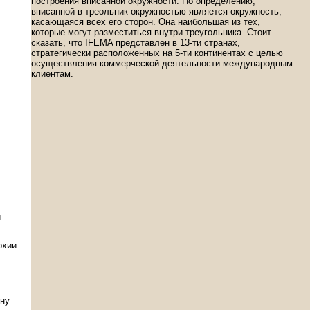
построения вписанной окружности. По определению,
вписанной в треольник окружностью является окружность,
касающаяся всех его сторон. Она наибольшая из тех,
которые могут разместиться внутри треугольника. Стоит
сказать, что IFEMA представлен в 13-ти странах,
стратегически расположенных на 5-ти континентах с целью
осуществления коммерческой деятельности международным
клиентам.
и
рхии
ину